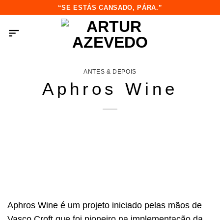
Saltar
“SE ESTÁS CANSADO, PÁRA.”
para
o
conteúdo
ANTES & DEPOIS
Aphros Wine
Aphros Wine é um projeto iniciado pelas mãos de
Vasco Croft que foi pioneiro na implementação da