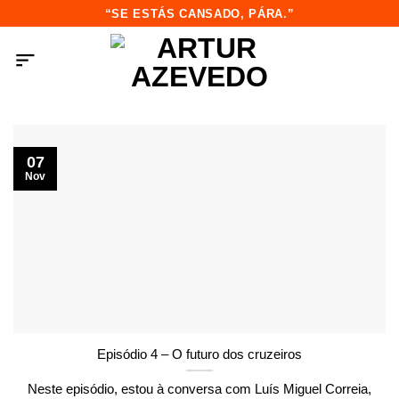
Saltar
“SE ESTÁS CANSADO, PÁRA.”
para
o
conteúdo
07
Nov
Episódio 4 – O futuro dos cruzeiros
Neste episódio, estou à conversa com Luís Miguel Correia,